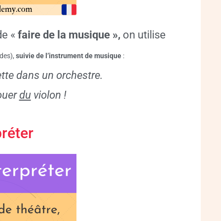
de «
faire de la musique »,
on utilise
 des)
,
suivie de l’instrument de musique
:
te dans un orchestre.
jouer
du
violon !
préter