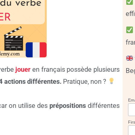
eff
fra
 verbe
jouer
en français possède plusieurs
Be
4 actions différentes.
Pratique, non ?
Ema
ar on utilise des
prépositions
différentes
Fir