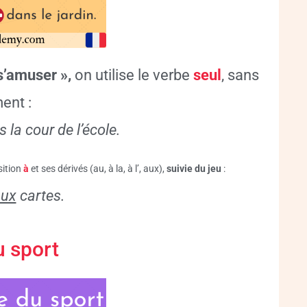
s’amuser »,
on utilise le verbe
seul
, sans
ent :
 la cour de l’école.
sition
à
et ses dérivés (au, à la, à l’, aux),
suivie du jeu
:
aux
cartes.
u sport