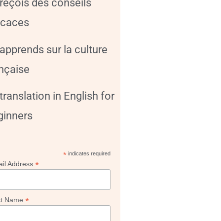
reçois des conseils
icaces
apprends sur la culture
nçaise
translation in English for
ginners
*
indicates required
*
il Address
*
st Name